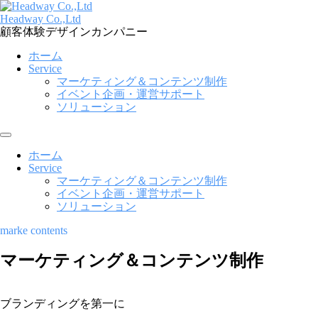
コ
ン
Headway Co.,Ltd
テ
顧客体験デザインカンパニー
ン
ホーム
ツ
Service
へ
マーケティング＆コンテンツ制作
ス
イベント企画・運営サポート
キ
ソリューション
ッ
プ
メ
ニ
ホーム
ュ
Service
ー
マーケティング＆コンテンツ制作
イベント企画・運営サポート
ソリューション
marke contents
マーケティング＆コンテンツ制作
ブランディングを第一に
マ