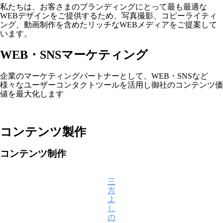
私たちは、お客さまのブランディングにとって最も最適な
ー
WEBデザインをご提供するため、写真撮影、コピーライティ
ング、動画制作を含めたリッチなWEBメディアをご提案して
ケ
います。
テ
WEB・SNSマーケティング
ィ
企業のマーケティングパートナーとして、WEB・SNSなど
ン
様々なユーザーコンタクトツールを活用し御社のコンテンツ価
値を最大化します
グ
＆
コンテンツ製作
コ
ン
コンテンツ制作
テ
三
ン
方
よ
ツ
し
の