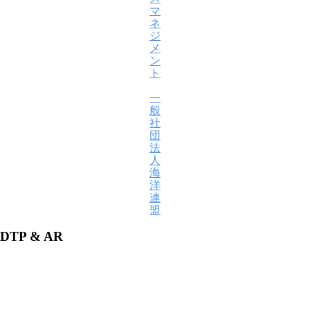
マ
ネ
ジ
メ
ン
ト
一
般
社
団
法
人
海
洋
連
盟
DTP & AR