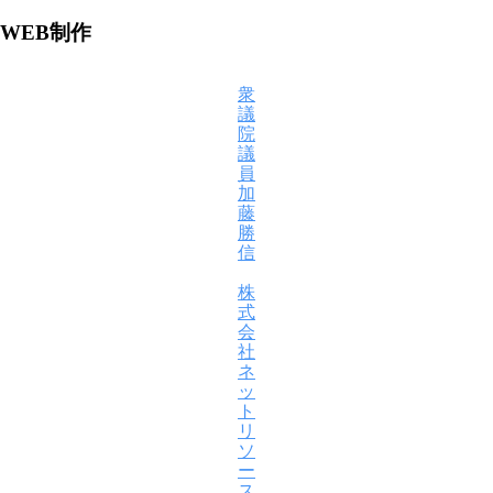
WEB制作
衆
議
院
議
員
加
藤
勝
信
株
式
会
社
ネ
ッ
ト
リ
ソ
ー
ス