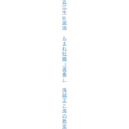
制
近
江
作
牛
in
築
2026
地
年
4
も
月
ま
6
れ
日
牡
by
蠣
headway
（
唐
桑
）
海
賊
王
と
海
の
教
室